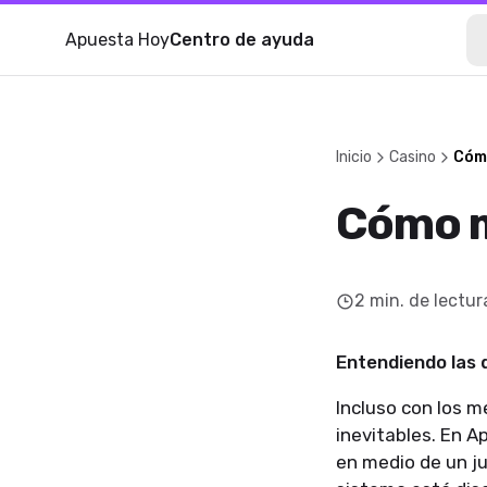
Apuesta Hoy
Centro de ayuda
Inicio
Casino
Cómo
Cómo m
2
min. de lectur
Entendiendo las
Incluso con los m
inevitables. En A
en medio de un j