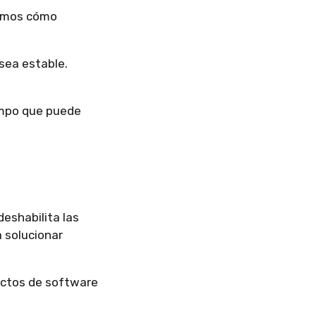
ramos cómo
 sea estable.
iempo que puede
eshabilita las
 solucionar
lictos de software