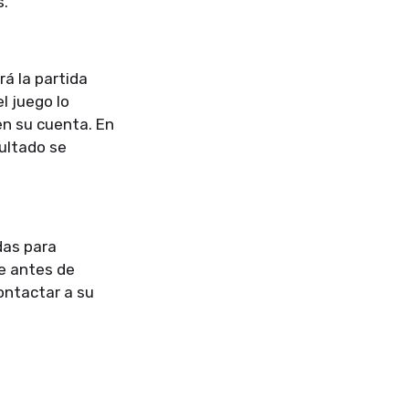
s.
á la partida
l juego lo
n su cuenta. En
sultado se
das para
e antes de
ontactar a su