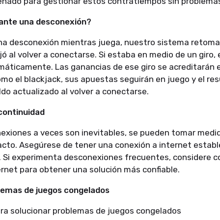
eñado para gestionar estos contratiempos sin problema
ante una desconexión?
na desconexión mientras juega, nuestro sistema retomar
ó al volver a conectarse. Si estaba en medio de un giro, e
áticamente. Las ganancias de ese giro se acreditarán e
omo el blackjack, sus apuestas seguirán en juego y el re
aldo actualizado al volver a conectarse.
continuidad
onexiones a veces son inevitables, se pueden tomar medi
acto. Asegúrese de tener una conexión a internet establ
. Si experimenta desconexiones frecuentes, considere c
rnet para obtener una solución más confiable.
lemas de juegos congelados
ara solucionar problemas de juegos congelados