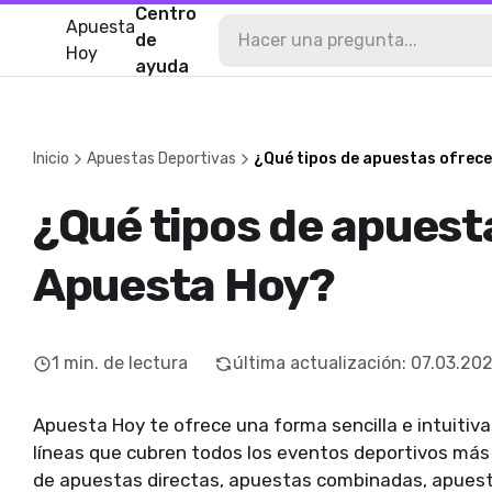
Centro
Apuesta
de
Hoy
ayuda
Inicio
Apuestas Deportivas
¿Qué tipos de apuestas ofrec
¿Qué tipos de apuest
Apuesta Hoy?
1
min. de lectura
última actualización
:
07.03.20
Apuesta Hoy te ofrece una forma sencilla e intuitiva
líneas que cubren todos los eventos deportivos más 
de apuestas directas, apuestas combinadas, apuest