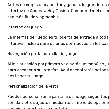
Antes de empezar a apostar y ganar a lo grande, es 
interfaz de Apuesta Hoy Casino. Comprender el dise
sea más fluida y agradable.
Interfaz del juego
La interfaz del juego es tu puerta de entrada a toda
intuitiva, incluso para quienes son nuevos en los cas
Navegación por la pantalla del juego
Al iniciar sesión por primera vez, verás un menú de j
para acceder a su interfaz. Aquí encontrarás botone
gestionar tu juego.
Personalización de la vista
Puedes personalizar la pantalla del juego según tus 
sonido y otros ajustes mediante el menú de opcione
superior derecha de la pantalla.