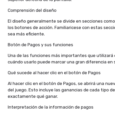
Comprensión del diseño
El diseño generalmente se divide en secciones como e
los botones de acción. Familiaricese con estas secc
sea más eficiente.
Botón de Pagos y sus funciones
Una de las funciones más importantes que utilizará 
cuándo usarlo puede marcar una gran diferencia en s
Qué sucede al hacer clic en el botón de Pagos
Al hacer clic en el botón de Pagos, se abrirá una nu
del juego. Esto incluye las ganancias de cada tipo 
exactamente qué ganar.
Interpretación de la información de pagos