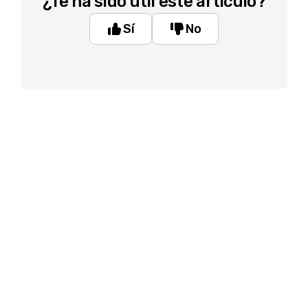
¿Te ha sido útil este artículo?
Sí
No